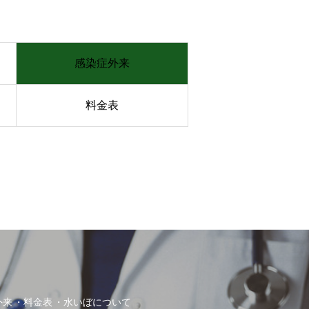
感染症外来
料金表
外来
料金表
水いぼについて