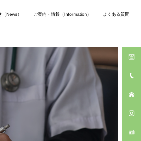
（News）
ご案内・情報（Information）
よくある質問
感染症外来
スキンケア
お役立ち情報
Eternam：エテルナムDR
マイナンバーカードの健康
医療機関専売品
保険証利用登録
料金表