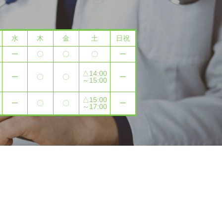
水
木
金
土
日祝
ー
〇
〇
〇
ー
△14:00
ー
〇
〇
ー
～15:00
△15:00
ー
〇
〇
ー
～17:00