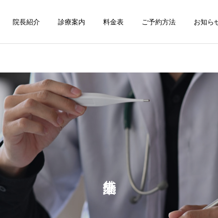
院長紹介
診療案内
料金表
ご予約方法
お知らせ
舌下免疫療法
一般小児科外来
お役立ち情報
お役立ち情報
尿で、がんリスク検査
★スマホでマイ保★
予防接種
一般内科外来