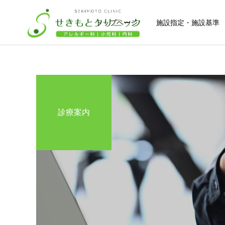
トップページ
施設指定・施設基準
診療案内
アレルギー外来
お役立ち情報
小児科
マイナンバーカードの健康
弱視スクリーニング検査
保険証利用登録
（スポットビジョン）
乳幼児健診