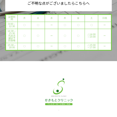
ご不明な点がございましたらこちらへ
診療時
月
火
水
木
金
土
日祝
間
9:00～
〇
〇
ー
〇
〇
〇
ー
12:30
14:30～
15:30
△14:00
乳幼児
〇
〇
ー
〇
〇
ー
～15:00
健診予
防接種
15:30～
△15:00
〇
〇
ー
〇
〇
ー
18:00
～17:00