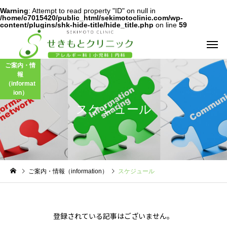
Warning
: Attempt to read property "ID" on null in
/home/c7015420/public_html/sekimotoclinic.com/wp-
content/plugins/shk-hide-title/hide_title.php
on line
59
ご案内・情
報
（informat
ion）
スケジュール
アレルギー外来
舌下免疫療法
小児科
お役立ち情報
ご案内・情報（information）
スケジュール
弱視スクリーニング検査
尿で、がんリスク検査
（スポットビジョン）
乳幼児健診
予防接種
登録されている記事はございません。