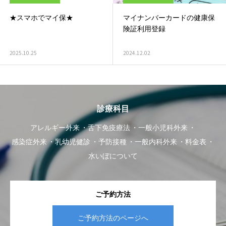
★スマホでマイ保★
マイナンバーカードの健康保
険証利用登録
2025.10.25
2024.12.02
診療科目
アレルギー外来
舌下免疫療法
一般小児科外来
感染症外来
乳幼児健診
予防接種
一般内科外来
料金表
水いぼについて
ご予約方法
ご予約方法のページへ