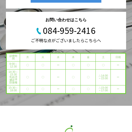
お問い合わせはこちら
084-959-2416
ご不明な点がございましたらこちらへ
診療時
月
火
水
木
金
土
日祝
間
9:00～
〇
〇
ー
〇
〇
〇
ー
12:30
14:30～
15:30
△14:00
乳幼児
〇
〇
ー
〇
〇
ー
～15:00
健診予
防接種
15:30～
△15:00
〇
〇
ー
〇
〇
ー
18:00
～17:00