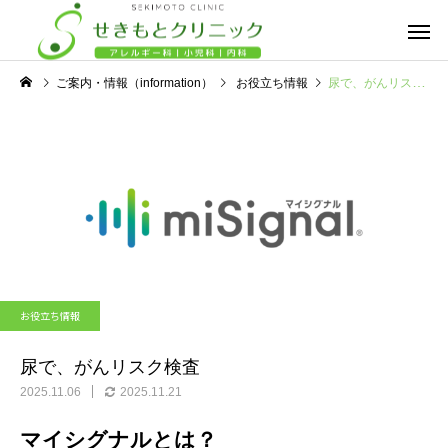
ご案内・情報（information）
お役立ち情報
尿で、がんリスク検査
アレルギー外来
舌下免疫療法
小児科
お役立ち情報
弱視スクリーニング検査
尿で、がんリスク検査
お役立ち情報
（スポットビジョン）
乳幼児健診
予防接種
尿で、がんリスク検査
2025.11.06
2025.11.21
マイシグナルとは？